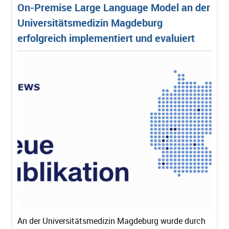
On-Premise Large Language Model an der
Erfolgreiche Kooperation der Erlanger
Universitätsmedizin Magdeburg
Kinderherzchirurgie und des Erlanger DIZ:
erfolgreich implementiert und evaluiert
Nutzung klinischer Routinedaten zur
Qualitätssicherung in der
Kinderherzchirurgie
An der Universitätsmedizin Magdeburg wurde durch