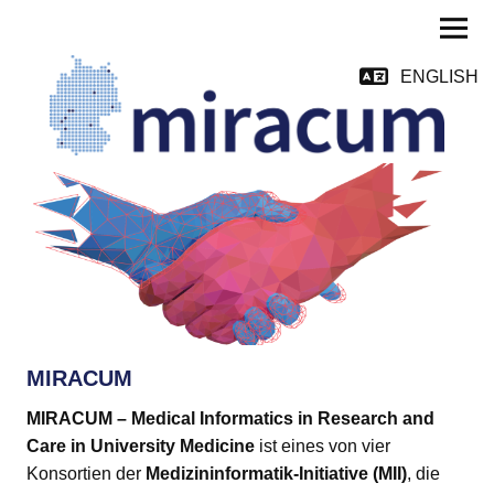
ENGLISH
MIRACUM
Medical Informatics in Research and Medicine
ld Menü aufklappen
ld Menü aufklappen
MIRACUM
ld Menü aufklappen
MIRACUM – Medical Informatics in Research and
Care in University Medicine
ist eines von vier
ld Menü aufklappen
Konsortien der
Medizininformatik-Initiative (MII)
, die