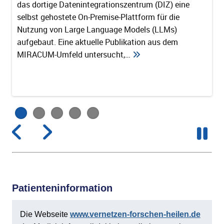
das dortige Datenintegrationszentrum (DIZ) eine
selbst gehostete On-Premise-Plattform für die
In einer engen Kooperation zwischen dem Erlanger
Nutzung von Large Language Models (LLMs)
Datenintegrationszentrum (DIZ) und der
aufgebaut. Eine aktuelle Publikation aus dem
Kinderherzchirurgie am Universitätsklinikum Erlangen
MIRACUM-Umfeld untersucht,…
wurde in den letzten Jahren das Potenzial zur
Nutzung klinischer Routinedaten zur
Qualitätssicherung in der…
Pause
Patienteninformation
Die Webseite
www.vernetzen-forschen-heilen.de