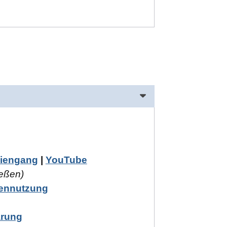
diengang
|
YouTube
eßen)
tennutzung
ärung