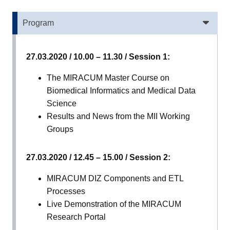
Program
27.03.2020 / 10.00 – 11.30 / Session 1:
The MIRACUM Master Course on
Biomedical Informatics and Medical Data
Science
and child menu
Results and News from the MII Working
Groups
and child menu
27.03.2020 / 12.45 – 15.00 / Session 2:
and child menu
MIRACUM DIZ Components and ETL
Processes
and child menu
Live Demonstration of the MIRACUM
Research Portal