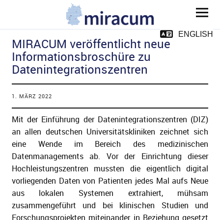
MIRACUM
ENGLISH
MIRACUM veröffentlicht neue
Informationsbroschüre zu
Datenintegrationszentren
1. MÄRZ 2022
ld Menü aufklappen
Mit der Einführung der Datenintegrationszentren (DIZ)
an allen deutschen Universitätskliniken zeichnet sich
eine Wende im Bereich des medizinischen
ld Menü aufklappen
Datenmanagements ab. Vor der Einrichtung dieser
Hochleistungszentren mussten die eigentlich digital
ld Menü aufklappen
vorliegenden Daten von Patienten jedes Mal aufs Neue
aus lokalen Systemen extrahiert, mühsam
ld Menü aufklappen
zusammengeführt und bei klinischen Studien und
Forschungsprojekten miteinander in Beziehung gesetzt