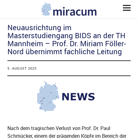
MIRACUM
Neuausrichtung im
Masterstudiengang BIDS an der TH
Mannheim – Prof. Dr. Miriam Föller-
Nord übernimmt fachliche Leitung
ld Menü aufklappen
5. AUGUST 2025
ld Menü aufklappen
ld Menü aufklappen
Nach dem tragischen Verlust von Prof. Dr. Paul
ld Menü aufklappen
Schmücker, einem der prägenden Köpfe im Bereich der