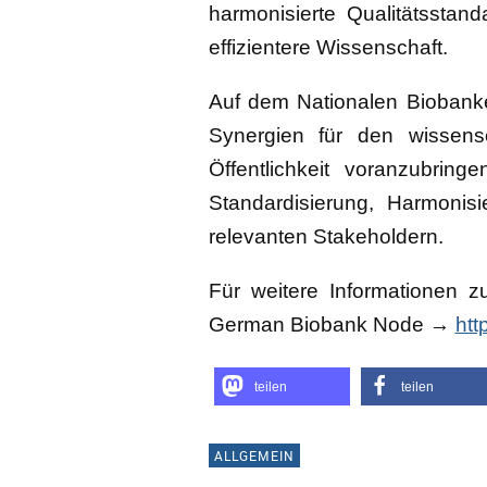
harmonisierte Qualitätsstan
effizientere Wissenschaft.
Auf dem Nationalen Biobanke
Synergien für den wissensc
Öffentlichkeit voranzubrin
Standardisierung, Harmonis
relevanten Stakeholdern.
Für weitere Informationen
German Biobank Node →
htt
teilen
teilen
ALLGEMEIN