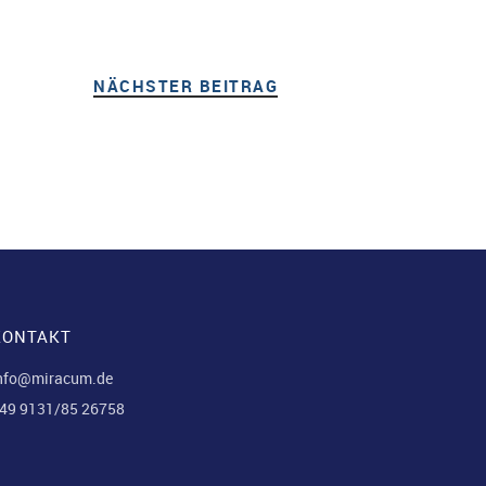
NÄCHSTER BEITRAG
NÄCHSTER BEITRAG
KONTAKT
nfo@miracum.de
49 9131/85 26758