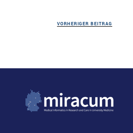
VORHERIGER BEITRAG
VORHER
Beitragsnavigation