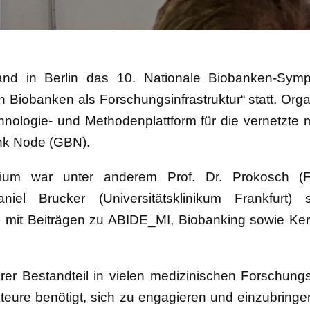
nd in Berlin das 10. Nationale Biobanken-Sym
Biobanken als Forschungsinfrastruktur“ statt. Orga
ologie- und Methodenplattform für die vernetzte
nk Node (GBN).
m war unter anderem Prof. Dr. Prokosch (Fried
aniel Brucker (Universitätsklinikum Frankfur
n) mit Beiträgen zu ABIDE_MI, Biobanking sowie K
er Bestandteil in vielen medizinischen Forschung
Akteure benötigt, sich zu engagieren und einzubrin